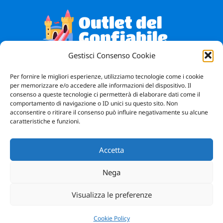
Gestisci Consenso Cookie
Vendita Giochi Gonfiabili
Bergamo
Per fornire le migliori esperienze, utilizziamo tecnologie come i cookie
per memorizzare e/o accedere alle informazioni del dispositivo. Il
consenso a queste tecnologie ci permetterà di elaborare dati come il
Facebook
Instagram
WhatsApp
comportamento di navigazione o ID unici su questo sito. Non
acconsentire o ritirare il consenso può influire negativamente su alcune
caratteristiche e funzioni.
Accetta
Nega
Visualizza le preferenze
Outlet del Gonfiabile Copyright © 2023
Design by
nftitalia.dev
Cookie Policy