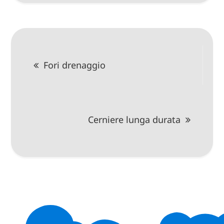
Navigazione
Fori drenaggio
articoli
Cerniere lunga durata