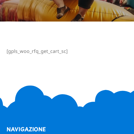
[gpls_woo_rfq_get_cart_sc]
NAVIGAZIONE