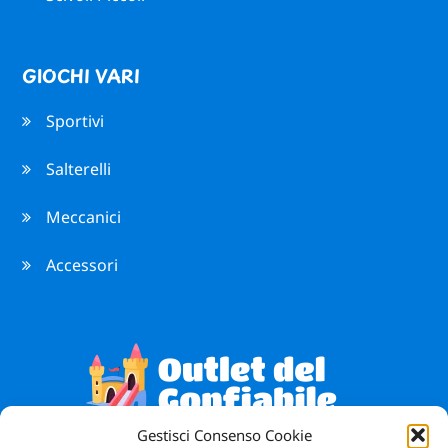
GIOCHI VARI
Sportivi
Salterelli
Meccanici
Accessori
Gestisci Consenso Cookie
Vendita Giochi Gonfiabili